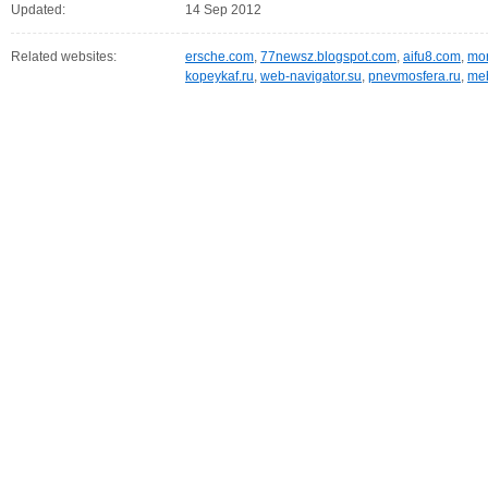
Updated:
14 Sep 2012
Related websites:
ersche.com
,
77newsz.blogspot.com
,
aifu8.com
,
mor
kopeykaf.ru
,
web-navigator.su
,
pnevmosfera.ru
,
meb