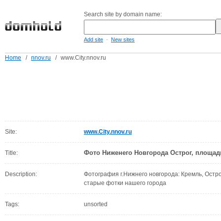
Search site by domain name:
-
Add site
New sites
Home
/
nnov.ru
/
www.City.nnov.ru
Site:
www.City.nnov.ru
Фото Ниженего Новгорода Острог, площад
Title:
Description:
Фотография г.Нижнего новгорода: Кремль, Остр
старые фотки нашего города
Tags:
unsorted